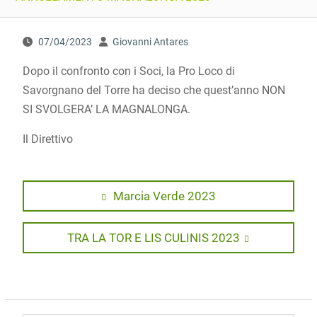
07/04/2023
Giovanni Antares
Dopo il confronto con i Soci, la Pro Loco di
Savorgnano del Torre ha deciso che quest’anno NON
SI SVOLGERA’ LA MAGNALONGA.
Il Direttivo
Navigazione
Previous
Marcia Verde 2023
post:
articoli
Next
TRA LA TOR E LIS CULINIS 2023
post: