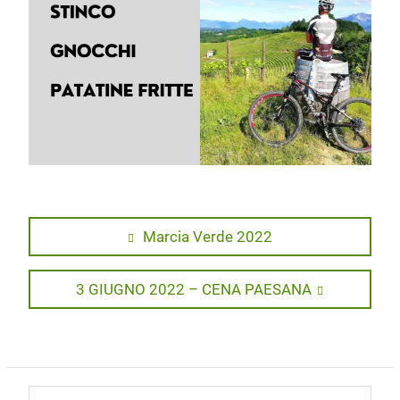
Navigazione
Previous
Marcia Verde 2022
post:
articoli
Next
3 GIUGNO 2022 – CENA PAESANA
post: