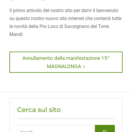
Il primo articolo del nostro sito per darvi il benvenuto
su questo nostro nuovo sito internet che conterrà tutte
le novità della Pro Loco di Savorgnano del Torre.
Mandi
Navigazione
Next
Annullamento della manifestazione 15^
post:
MAGNALONGA
articoli
Cerca sul sito
Search