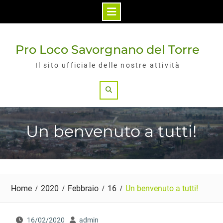
Skip
to
Pro Loco Savorgnano del Torre
content
Il sito ufficiale delle nostre attività
Search
Un benvenuto a tutti!
Home
2020
Febbraio
16
Un benvenuto a tutti!
16/02/2020
admin