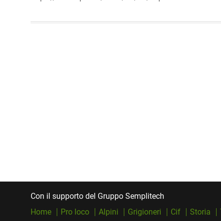
Con il supporto del Gruppo Semplitech
Home
Pro loco
Alpini
Grigioneri
Cif
Storia