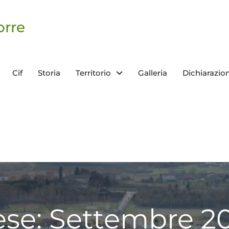
orre
Cif
Storia
Territorio
Galleria
Dichiarazion
se: Settembre 2