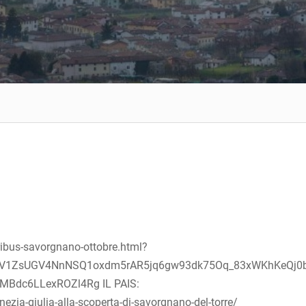
ibus-savorgnano-ottobre.html?
BEV1ZsUGV4NnNSQ1oxdm5rAR5jq6gw93dk75Oq_83xWKhKeQj0
Bdc6LLexROZl4Rg IL PAIS:
nezia-giulia-alla-scoperta-di-savorgnano-del-torre/