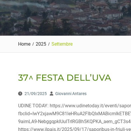
Home
2025
Settembre
37^ FESTA DELL’UVA
21/09/2025
Giovanni Antares
UDINE TODAY: https://www.udinetoday.it/eventi/sapor
fbclid=IwY2xjawM9C81leHRuA2FlbQIxMABicmlkET
9aimLA9-NebggqpklUuITrIRGBh5KQPKA_aem_gCT3s4M
https://www.ilpais.it/2025/09/17/saporibus-in-friuli-ve