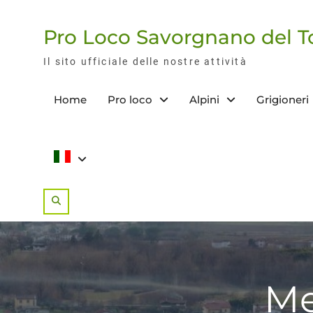
Skip
to
Pro Loco Savorgnano del T
content
Il sito ufficiale delle nostre attività
Home
Pro loco
Alpini
Grigioneri
Search
Me